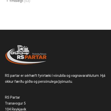
Ýmislegt
(53)
RS partar er sérhæft fyrirtæki í vörubíla og vagnavarahlutum. Hjá
okkur færðu góða og persónulega þjónustu.
RS Partar
Tranavogur 5
104 Reykjavík