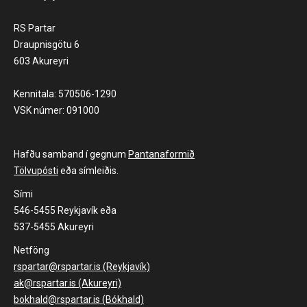
RS Partar
Draupnisgötu 6
603 Akureyri
Kennitala: 570506-1290
VSK númer: 091000
Hafðu samband í gegnum
Pantanaformið
Tölvupósti
eða símleiðis.
Sími
546-5455 Reykjavík eða
537-5455 Akureyri
Netföng
rspartar@rspartar.is (Reykjavík)
ak@rspartar.is (Akureyri)
bokhald@rspartar.is (Bókhald)