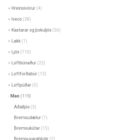
Hreinsivörur
(4)
Iveco
(38)
Kastarar og þokuljós
(56)
Lakk
(1)
Ljós
(110)
Loftbúnaður
(22)
Loftforðabúr
(13)
Loftpúðar
(5)
Man
(119)
Aðalljós
(3)
Bremsudælur
(1)
Bremsukútar
(15)
Bremsuvarahlutir
(2)