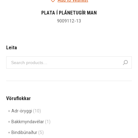
Add to Wishlist
PLATA Í PLÁNETUGÍR MAN
9009112-13
Leita
Vöruflokkar
Adr-öryggi
(10)
Bakkmyndavélar
(1)
Bindibúnaður
(5)