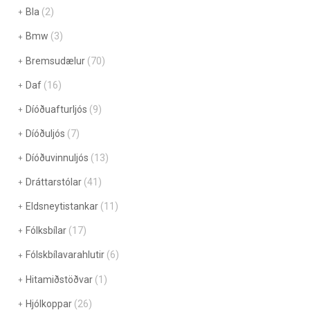
Bla
(2)
Bmw
(3)
Bremsudælur
(70)
Daf
(16)
Díóðuafturljós
(9)
Díóðuljós
(7)
Díóðuvinnuljós
(13)
Dráttarstólar
(41)
Eldsneytistankar
(11)
Fólksbílar
(17)
Fólskbílavarahlutir
(6)
Hitamiðstöðvar
(1)
Hjólkoppar
(26)