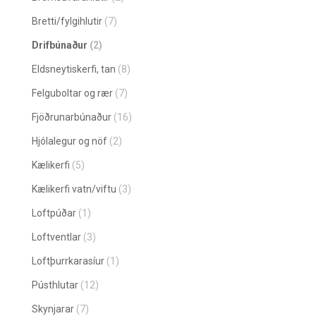
Bretti/fylgihlutir
(7)
Drifbúnaður
(2)
Eldsneytiskerfi, tan
(8)
Felguboltar og rær
(7)
Fjöðrunarbúnaður
(16)
Hjólalegur og nöf
(2)
Kælikerfi
(5)
Kælikerfi vatn/viftu
(3)
Loftpúðar
(1)
Loftventlar
(3)
Loftþurrkarasíur
(1)
Pústhlutar
(12)
Skynjarar
(7)