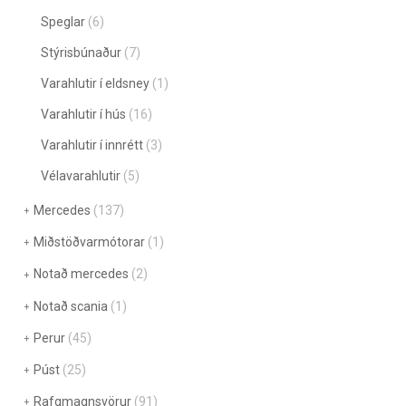
Speglar
(6)
Stýrisbúnaður
(7)
Varahlutir í eldsney
(1)
Varahlutir í hús
(16)
Varahlutir í innrétt
(3)
Vélavarahlutir
(5)
Mercedes
(137)
Miðstöðvarmótorar
(1)
Notað mercedes
(2)
Notað scania
(1)
Perur
(45)
Púst
(25)
Rafgmagnsvörur
(91)